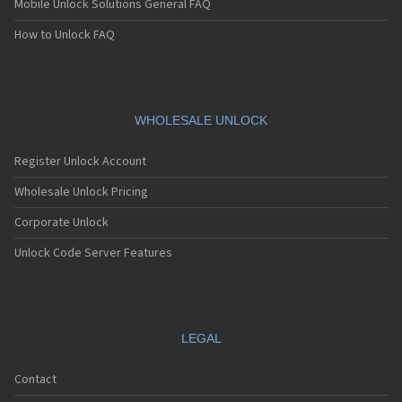
Mobile Unlock Solutions General FAQ
Sagem MC939
Sagem MC940
How to Unlock FAQ
Sagem MC942
Sagem MC946
Sagem MC949
Sagem MC950
Sagem MC9500
WHOLESALE UNLOCK
Sagem MC952
Sagem MC956
Register Unlock Account
Sagem MC959
Sagem MC959 R
Wholesale Unlock Pricing
Sagem MU2005
Corporate Unlock
Sagem MW-X1
Sagem MW3020
Unlock Code Server Features
Sagem MW3022
Sagem MW3026
Sagem MW3027
Sagem MW3036
Sagem MW3040
LEGAL
Sagem MW3042
Sagem MW3046
Contact
Sagem MW3052