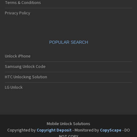
Sagem MW3062
Terms & Conditions
Sagem MW932
Sagem MW936
Privacy Policy
Sagem MW939
Sagem MW939 WAP
Sagem MW939e
Sagem MW950
POPULAR SEARCH
Sagem MW956
Sagem MW959
Sagem MW959 GPRS
Unlock iPhone
Sagem MW979
Samsung Unlock Code
Sagem MW979 GPRS
Sagem my100x
HTC Unlocking Solution
Sagem my101X
Sagem my150X
LG Unlock
Sagem my200C
Sagem my200x
Sagem my201x
Sagem my202C
Sagem my202x
Sagem my210x
Mobile Unlock Solutions
Sagem my212x
Copyrighted by
Copyright Deposit
- Monitored by
CopyScape
- DO
Sagem my213x
NOT COPY