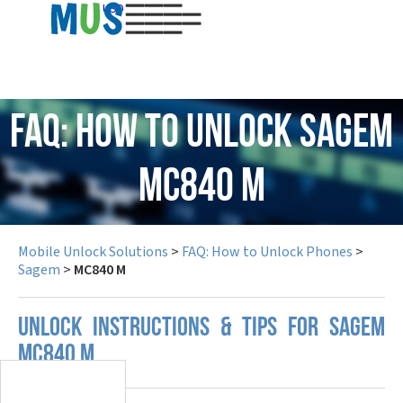
USD
FAQ: How to Unlock Sagem
MC840 M
Mobile Unlock Solutions
>
FAQ: How to Unlock Phones
>
Sagem
>
MC840 M
UNLOCK INSTRUCTIONS & TIPS FOR SAGEM
MC840 M