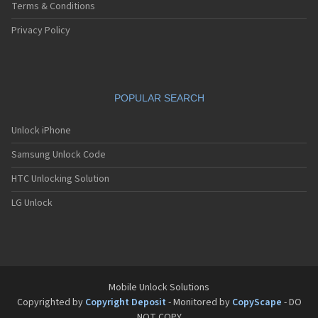
Sagem MW3062
Terms & Conditions
Sagem MW932
Sagem MW936
Privacy Policy
Sagem MW939
Sagem MW939 WAP
Sagem MW939e
Sagem MW950
POPULAR SEARCH
Sagem MW956
Sagem MW959
Sagem MW959 GPRS
Unlock iPhone
Sagem MW979
Samsung Unlock Code
Sagem MW979 GPRS
Sagem my100x
HTC Unlocking Solution
Sagem my101X
Sagem my150X
LG Unlock
Sagem my200C
Sagem my200x
Sagem my201x
Sagem my202C
Sagem my202x
Sagem my210x
Mobile Unlock Solutions
Sagem my212x
Copyrighted by
Copyright Deposit
- Monitored by
CopyScape
- DO
Sagem my213x
NOT COPY