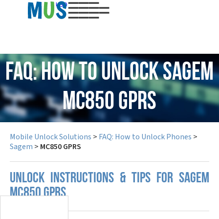
USD
FAQ: How to Unlock Sagem
MC850 GPRS
Mobile Unlock Solutions
>
FAQ: How to Unlock Phones
>
Sagem
>
MC850 GPRS
UNLOCK INSTRUCTIONS & TIPS FOR SAGEM
MC850 GPRS