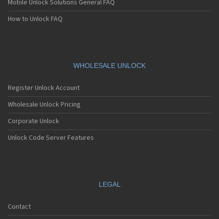
Mobile Unlock Solutions General FAQ
Sagem MC939
Sagem MC940
How to Unlock FAQ
Sagem MC942
Sagem MC946
Sagem MC949
Sagem MC950
Sagem MC9500
WHOLESALE UNLOCK
Sagem MC952
Sagem MC956
Register Unlock Account
Sagem MC959
Sagem MC959 R
Wholesale Unlock Pricing
Sagem MU2005
Corporate Unlock
Sagem MW-X1
Sagem MW3020
Unlock Code Server Features
Sagem MW3022
Sagem MW3026
Sagem MW3027
Sagem MW3036
Sagem MW3040
LEGAL
Sagem MW3042
Sagem MW3046
Contact
Sagem MW3052