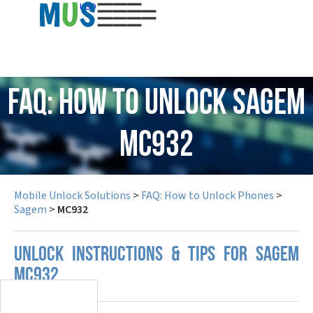
USD
FAQ: How to Unlock Sagem
MC932
Mobile Unlock Solutions
>
FAQ: How to Unlock Phones
>
Sagem
>
MC932
UNLOCK INSTRUCTIONS & TIPS FOR SAGEM
MC932