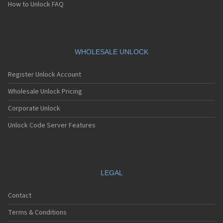
Sagem MC940
How to Unlock FAQ
Sagem MC942
Sagem MC946
Sagem MC949
Sagem MC950
Sagem MC9500
WHOLESALE UNLOCK
Sagem MC952
Sagem MC956
Register Unlock Account
Sagem MC959
Sagem MC959 R
Wholesale Unlock Pricing
Sagem MU2005
Corporate Unlock
Sagem MW-X1
Sagem MW3020
Unlock Code Server Features
Sagem MW3022
Sagem MW3026
Sagem MW3027
Sagem MW3036
Sagem MW3040
LEGAL
Sagem MW3042
Sagem MW3046
Contact
Sagem MW3052
Sagem MW3062
Terms & Conditions
Sagem MW932