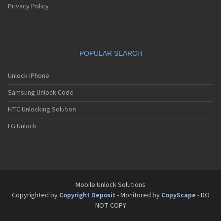
Sagem MW936
Privacy Policy
Sagem MW939
Sagem MW939 WAP
Sagem MW939e
Sagem MW950
POPULAR SEARCH
Sagem MW956
Sagem MW959
Sagem MW959 GPRS
Unlock iPhone
Sagem MW979
Samsung Unlock Code
Sagem MW979 GPRS
Sagem my100x
HTC Unlocking Solution
Sagem my101X
Sagem my150X
LG Unlock
Sagem my200C
Sagem my200x
Sagem my201x
Sagem my202C
Sagem my202x
Sagem my210x
Mobile Unlock Solutions
Sagem my212x
Copyrighted by
Copyright Deposit
- Monitored by
CopyScape
- DO
Sagem my213x
NOT COPY
Sagem my215x