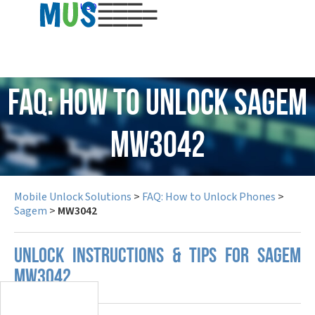
USD
FAQ: How to Unlock Sagem
MW3042
Mobile Unlock Solutions
>
FAQ: How to Unlock Phones
>
Sagem
>
MW3042
UNLOCK INSTRUCTIONS & TIPS FOR SAGEM
MW3042