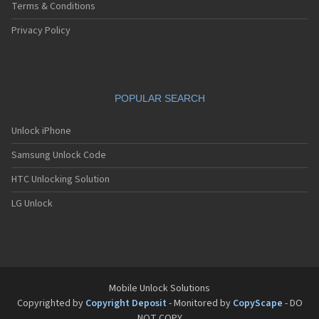
Sagem MW3062
Terms & Conditions
Sagem MW932
Sagem MW936
Privacy Policy
Sagem MW939
Sagem MW939 WAP
Sagem MW939e
Sagem MW950
POPULAR SEARCH
Sagem MW956
Sagem MW959
Sagem MW959 GPRS
Unlock iPhone
Sagem MW979
Samsung Unlock Code
Sagem MW979 GPRS
Sagem my100x
HTC Unlocking Solution
Sagem my101X
Sagem my150X
LG Unlock
Sagem my200C
Sagem my200x
Sagem my201x
Sagem my202C
Sagem my202x
Sagem my210x
Mobile Unlock Solutions
Sagem my212x
Copyrighted by
Copyright Deposit
- Monitored by
CopyScape
- DO
Sagem my213x
NOT COPY