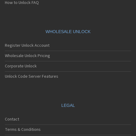
Sagem MC940
How to Unlock FAQ
Sagem MC942
Sagem MC946
Sagem MC949
Sagem MC950
Sagem MC9500
WHOLESALE UNLOCK
Sagem MC952
Sagem MC956
Register Unlock Account
Sagem MC959
Sagem MC959 R
Wholesale Unlock Pricing
Sagem MU2005
Corporate Unlock
Sagem MW-X1
Sagem MW3020
Unlock Code Server Features
Sagem MW3022
Sagem MW3026
Sagem MW3027
Sagem MW3036
Sagem MW3040
LEGAL
Sagem MW3042
Sagem MW3046
Contact
Sagem MW3052
Sagem MW3062
Terms & Conditions
Sagem MW932