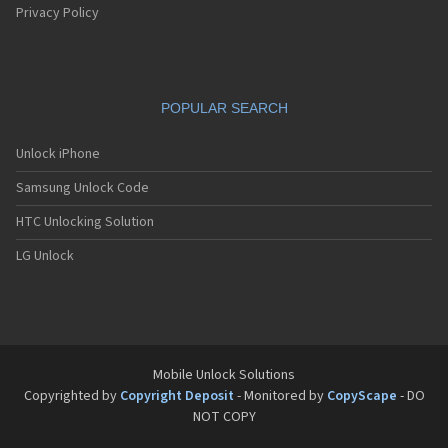
Sagem MW936
Privacy Policy
Sagem MW939
Sagem MW939 WAP
Sagem MW939e
Sagem MW950
POPULAR SEARCH
Sagem MW956
Sagem MW959
Sagem MW959 GPRS
Unlock iPhone
Sagem MW979
Samsung Unlock Code
Sagem MW979 GPRS
Sagem my100x
HTC Unlocking Solution
Sagem my101X
Sagem my150X
LG Unlock
Sagem my200C
Sagem my200x
Sagem my201x
Sagem my202C
Sagem my202x
Sagem my210x
Mobile Unlock Solutions
Sagem my212x
Copyrighted by
Copyright Deposit
- Monitored by
CopyScape
- DO
Sagem my213x
NOT COPY
Sagem my215x