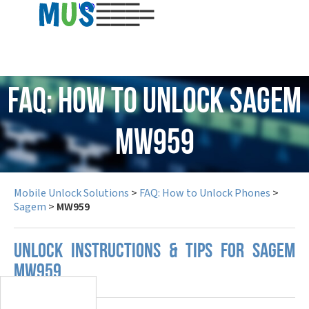
USD
FAQ: How to Unlock Sagem
MW959
Mobile Unlock Solutions
>
FAQ: How to Unlock Phones
>
Sagem
>
MW959
UNLOCK INSTRUCTIONS & TIPS FOR SAGEM
MW959