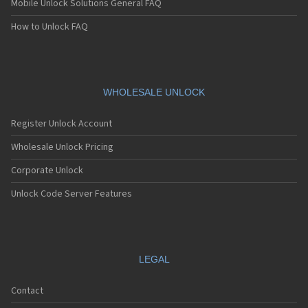
Mobile Unlock Solutions General FAQ
Sagem MC939
Sagem MC940
How to Unlock FAQ
Sagem MC942
Sagem MC946
Sagem MC949
Sagem MC950
Sagem MC9500
WHOLESALE UNLOCK
Sagem MC952
Sagem MC956
Register Unlock Account
Sagem MC959
Sagem MC959 R
Wholesale Unlock Pricing
Sagem MU2005
Corporate Unlock
Sagem MW-X1
Sagem MW3020
Unlock Code Server Features
Sagem MW3022
Sagem MW3026
Sagem MW3027
Sagem MW3036
Sagem MW3040
LEGAL
Sagem MW3042
Sagem MW3046
Contact
Sagem MW3052