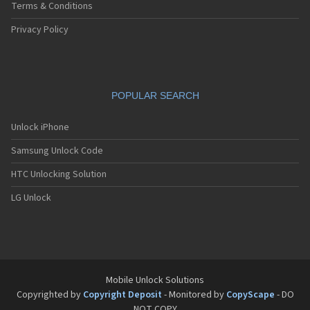
Sagem MW3062
Terms & Conditions
Sagem MW932
Sagem MW936
Privacy Policy
Sagem MW939
Sagem MW939 WAP
Sagem MW939e
Sagem MW950
POPULAR SEARCH
Sagem MW956
Sagem MW959
Sagem MW959 GPRS
Unlock iPhone
Sagem MW979
Samsung Unlock Code
Sagem MW979 GPRS
Sagem my100x
HTC Unlocking Solution
Sagem my101X
Sagem my150X
LG Unlock
Sagem my200C
Sagem my200x
Sagem my201x
Sagem my202C
Sagem my202x
Sagem my210x
Mobile Unlock Solutions
Sagem my212x
Copyrighted by
Copyright Deposit
- Monitored by
CopyScape
- DO
Sagem my213x
NOT COPY