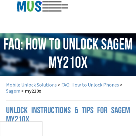
USD
FAQ: How to Unlock Sagem
my210x
Mobile Unlock Solutions
>
FAQ: How to Unlock Phones
>
Sagem
>
my210x
UNLOCK INSTRUCTIONS & TIPS FOR SAGEM
MY210X