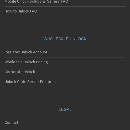
Mobile Unlock Solutions General FAQ
Sagem MC939
Sagem MC940
How to Unlock FAQ
Sagem MC942
Sagem MC946
Sagem MC949
Sagem MC950
Sagem MC9500
WHOLESALE UNLOCK
Sagem MC952
Sagem MC956
Register Unlock Account
Sagem MC959
Sagem MC959 R
Wholesale Unlock Pricing
Sagem MU2005
Corporate Unlock
Sagem MW-X1
Sagem MW3020
Unlock Code Server Features
Sagem MW3022
Sagem MW3026
Sagem MW3027
Sagem MW3036
Sagem MW3040
LEGAL
Sagem MW3042
Sagem MW3046
Contact
Sagem MW3052