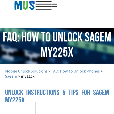
USD
FAQ: How to Unlock Sagem
my225x
Mobile Unlock Solutions
>
FAQ: How to Unlock Phones
>
Sagem
>
my225x
UNLOCK INSTRUCTIONS & TIPS FOR SAGEM
MY225X