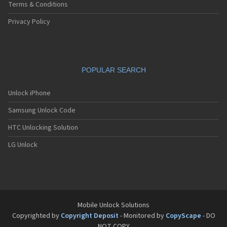
Sagem MW3062
Terms & Conditions
Sagem MW932
Sagem MW936
Privacy Policy
Sagem MW939
Sagem MW939 WAP
Sagem MW939e
Sagem MW950
POPULAR SEARCH
Sagem MW956
Sagem MW959
Sagem MW959 GPRS
Unlock iPhone
Sagem MW979
Samsung Unlock Code
Sagem MW979 GPRS
Sagem my100x
HTC Unlocking Solution
Sagem my101X
Sagem my150X
LG Unlock
Sagem my200C
Sagem my200x
Sagem my201x
Sagem my202C
Sagem my202x
Sagem my210x
Mobile Unlock Solutions
Sagem my212x
Copyrighted by
Copyright Deposit
- Monitored by
CopyScape
- DO
Sagem my213x
NOT COPY