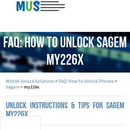
USD
FAQ: How to Unlock Sagem
my226x
Mobile Unlock Solutions
>
FAQ: How to Unlock Phones
>
Sagem
>
my226x
UNLOCK INSTRUCTIONS & TIPS FOR SAGEM
MY226X