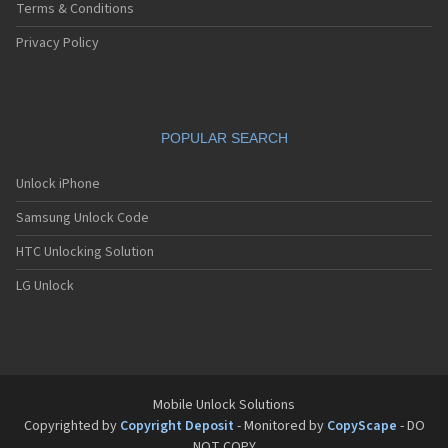
Sagem MW3062
Terms & Conditions
Sagem MW932
Sagem MW936
Privacy Policy
Sagem MW939
Sagem MW939 WAP
Sagem MW939e
Sagem MW950
POPULAR SEARCH
Sagem MW956
Sagem MW959
Sagem MW959 GPRS
Unlock iPhone
Sagem MW979
Samsung Unlock Code
Sagem MW979 GPRS
Sagem my100x
HTC Unlocking Solution
Sagem my101X
Sagem my150X
LG Unlock
Sagem my200C
Sagem my200x
Sagem my201x
Sagem my202C
Sagem my202x
Sagem my210x
Mobile Unlock Solutions
Sagem my212x
Copyrighted by
Copyright Deposit
- Monitored by
CopyScape
- DO
Sagem my213x
NOT COPY