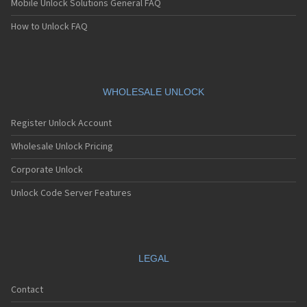
Mobile Unlock Solutions General FAQ
Sagem MC939
Sagem MC940
How to Unlock FAQ
Sagem MC942
Sagem MC946
Sagem MC949
Sagem MC950
Sagem MC9500
WHOLESALE UNLOCK
Sagem MC952
Sagem MC956
Register Unlock Account
Sagem MC959
Sagem MC959 R
Wholesale Unlock Pricing
Sagem MU2005
Corporate Unlock
Sagem MW-X1
Sagem MW3020
Unlock Code Server Features
Sagem MW3022
Sagem MW3026
Sagem MW3027
Sagem MW3036
Sagem MW3040
LEGAL
Sagem MW3042
Sagem MW3046
Contact
Sagem MW3052