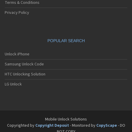
Sagem MW3062
Terms & Conditions
Sagem MW932
Sagem MW936
Privacy Policy
Sagem MW939
Sagem MW939 WAP
Sagem MW939e
Sagem MW950
POPULAR SEARCH
Sagem MW956
Sagem MW959
Sagem MW959 GPRS
Unlock iPhone
Sagem MW979
Samsung Unlock Code
Sagem MW979 GPRS
Sagem my100x
HTC Unlocking Solution
Sagem my101X
Sagem my150X
LG Unlock
Sagem my200C
Sagem my200x
Sagem my201x
Sagem my202C
Sagem my202x
Sagem my210x
Mobile Unlock Solutions
Sagem my212x
Copyrighted by
Copyright Deposit
- Monitored by
CopyScape
- DO
Sagem my213x
NOT COPY