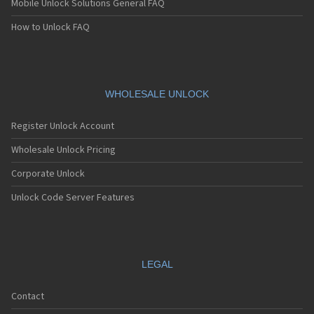
Mobile Unlock Solutions General FAQ
Sagem MC939
Sagem MC940
How to Unlock FAQ
Sagem MC942
Sagem MC946
Sagem MC949
Sagem MC950
Sagem MC9500
WHOLESALE UNLOCK
Sagem MC952
Sagem MC956
Register Unlock Account
Sagem MC959
Sagem MC959 R
Wholesale Unlock Pricing
Sagem MU2005
Corporate Unlock
Sagem MW-X1
Sagem MW3020
Unlock Code Server Features
Sagem MW3022
Sagem MW3026
Sagem MW3027
Sagem MW3036
Sagem MW3040
LEGAL
Sagem MW3042
Sagem MW3046
Contact
Sagem MW3052