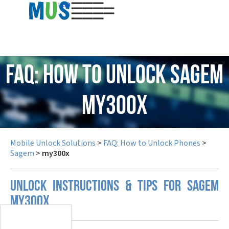
USD
FAQ: How to Unlock Sagem
my300x
Mobile Unlock Solutions
>
FAQ: How to Unlock Phones
>
Sagem
>
my300x
UNLOCK INSTRUCTIONS & TIPS FOR SAGEM
MY300X