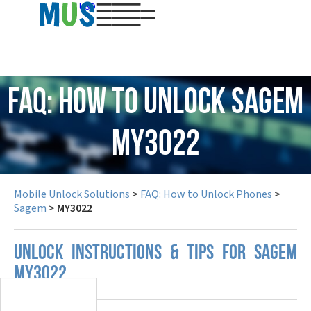
USD
FAQ: How to Unlock Sagem
MY3022
Mobile Unlock Solutions
>
FAQ: How to Unlock Phones
>
Sagem
>
MY3022
UNLOCK INSTRUCTIONS & TIPS FOR SAGEM
MY3022