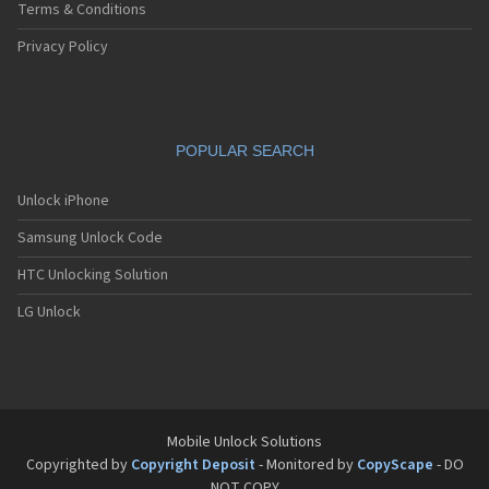
Sagem MW3062
Terms & Conditions
Sagem MW932
Sagem MW936
Privacy Policy
Sagem MW939
Sagem MW939 WAP
Sagem MW939e
Sagem MW950
POPULAR SEARCH
Sagem MW956
Sagem MW959
Sagem MW959 GPRS
Unlock iPhone
Sagem MW979
Samsung Unlock Code
Sagem MW979 GPRS
Sagem my100x
HTC Unlocking Solution
Sagem my101X
Sagem my150X
LG Unlock
Sagem my200C
Sagem my200x
Sagem my201x
Sagem my202C
Sagem my202x
Sagem my210x
Mobile Unlock Solutions
Sagem my212x
Copyrighted by
Copyright Deposit
- Monitored by
CopyScape
- DO
Sagem my213x
NOT COPY