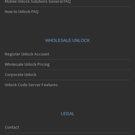
Mobile Unlock Solutions General FAQ
Sagem MC939
Sagem MC940
How to Unlock FAQ
Sagem MC942
Sagem MC946
Sagem MC949
Sagem MC950
Sagem MC9500
WHOLESALE UNLOCK
Sagem MC952
Sagem MC956
Register Unlock Account
Sagem MC959
Sagem MC959 R
Wholesale Unlock Pricing
Sagem MU2005
Corporate Unlock
Sagem MW-X1
Sagem MW3020
Unlock Code Server Features
Sagem MW3022
Sagem MW3026
Sagem MW3027
Sagem MW3036
Sagem MW3040
LEGAL
Sagem MW3042
Sagem MW3046
Contact
Sagem MW3052