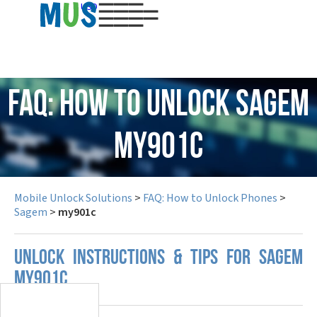
USD
FAQ: How to Unlock Sagem
my901c
Mobile Unlock Solutions
>
FAQ: How to Unlock Phones
>
Sagem
>
my901c
UNLOCK INSTRUCTIONS & TIPS FOR SAGEM
MY901C