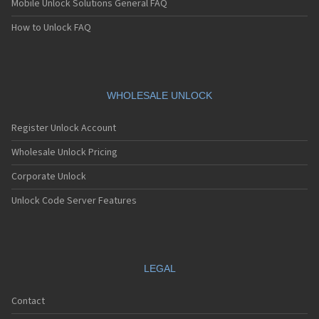
Mobile Unlock Solutions General FAQ
Sagem MC939
Sagem MC940
How to Unlock FAQ
Sagem MC942
Sagem MC946
Sagem MC949
Sagem MC950
Sagem MC9500
WHOLESALE UNLOCK
Sagem MC952
Sagem MC956
Register Unlock Account
Sagem MC959
Sagem MC959 R
Wholesale Unlock Pricing
Sagem MU2005
Corporate Unlock
Sagem MW-X1
Sagem MW3020
Unlock Code Server Features
Sagem MW3022
Sagem MW3026
Sagem MW3027
Sagem MW3036
Sagem MW3040
LEGAL
Sagem MW3042
Sagem MW3046
Contact
Sagem MW3052