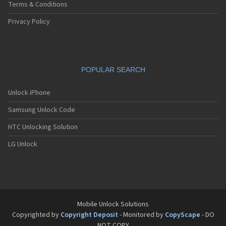
Sagem MW3062
Terms & Conditions
Sagem MW932
Sagem MW936
Privacy Policy
Sagem MW939
Sagem MW939 WAP
Sagem MW939e
Sagem MW950
POPULAR SEARCH
Sagem MW956
Sagem MW959
Sagem MW959 GPRS
Unlock iPhone
Sagem MW979
Samsung Unlock Code
Sagem MW979 GPRS
Sagem my100x
HTC Unlocking Solution
Sagem my101X
Sagem my150X
LG Unlock
Sagem my200C
Sagem my200x
Sagem my201x
Sagem my202C
Sagem my202x
Sagem my210x
Mobile Unlock Solutions
Sagem my212x
Copyrighted by
Copyright Deposit
- Monitored by
CopyScape
- DO
Sagem my213x
NOT COPY